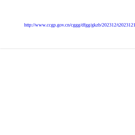
http://www.ccgp.gov.cn/cggg/dfgg/gkzb/202312/t20231