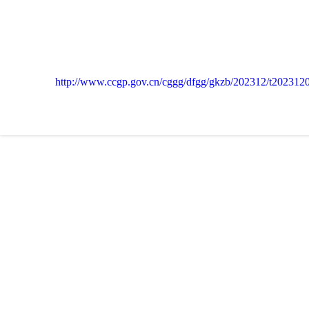
http://www.ccgp.gov.cn/cggg/dfgg/gkzb/202312/t20231