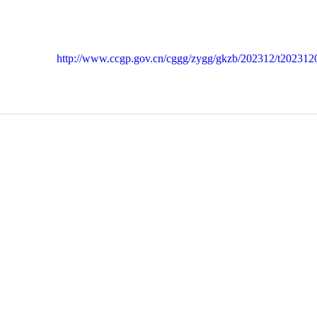
http://www.ccgp.gov.cn/cggg/zygg/gkzb/202312/t20231